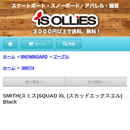
カート
検索
ホーム
＞
SNOWBOARD
＞
ゴーグル
ホーム
＞
SMITH
前の商品へ
次の商品へ
SMITH(スミス)SQUAD XL (スカッドエックスエル)
Black